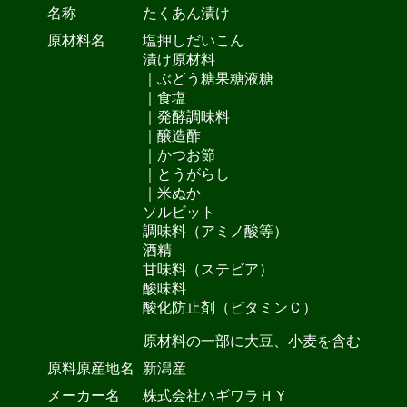
名称
たくあん漬け
原材料名
塩押しだいこん
漬け原材料
｜ぶどう糖果糖液糖
｜食塩
｜発酵調味料
｜醸造酢
｜かつお節
｜とうがらし
｜米ぬか
ソルビット
調味料（アミノ酸等）
酒精
甘味料（ステビア）
酸味料
酸化防止剤（ビタミンＣ）
原材料の一部に大豆、小麦を含む
原料原産地名
新潟産
メーカー名
株式会社ハギワラＨＹ