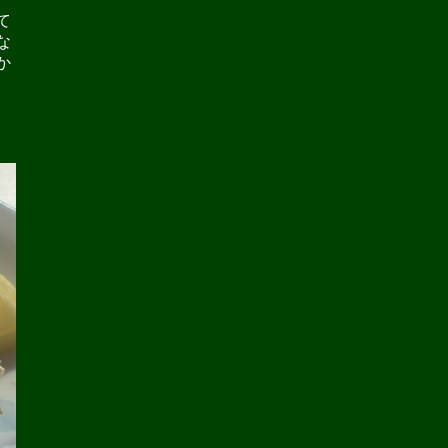
て
な
か