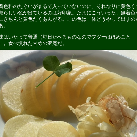
色料のたぐいがまるで入っていないのに、それなりに黄色く
庵らしい色が出ているのは好印象。たまにこういった、無着色
にきちんと黄色たくあんがる。この色は一体どうやって出すの
あ。
はいたって普通（毎日たべるものなのでフツーはほめこと
）。食べ慣れた甘めの沢庵だ。