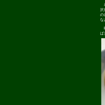
着
沢
の
な
味
ば